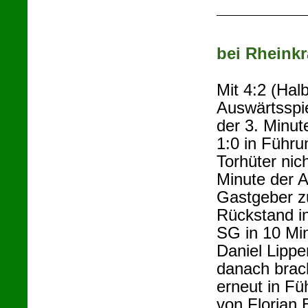
bei Rheinkr
Mit 4:2 (Hal
Auswärtsspie
der 3. Minut
1:0 in Führu
Torhüter nic
Minute der A
Gastgeber z
Rückstand i
SG in 10 Min
Daniel Lippe
danach brach
erneut in Fü
von Florian 