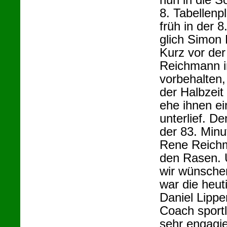
nun in die 
8. Tabellenp
früh in der 
glich Simon
Kurz vor de
Reichmann i
vorbehalten,
der Halbzeit
ehe ihnen e
unterlief. D
der 83. Minu
Rene Reichm
den Rasen. U
wir wünschen
war die heut
Daniel Lippe
Coach sportl
sehr engagi