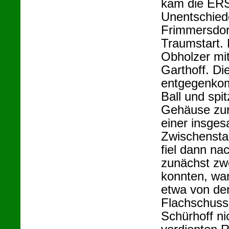
kam die ERS
Unentschied
Frimmersdor
Traumstart. 
Obholzer mit
Garthoff. Di
entgegenko
Ball und spi
Gehäuse zur
einer insges
Zwischensta
fiel dann na
zunächst zw
konnten, war
etwa von der
Flachschuss 
Schürhoff ni