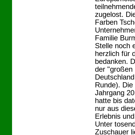
teilnehmend
zugelost. Di
Farben Tsche
Unternehmen
Familie Burm
Stelle noch 
herzlich für 
bedanken. De
der "großen 
Deutschland 
Runde). Die
Jahrgang 20
hatte bis dat
nur aus die
Erlebnis un
Unter tosend
Zuschauer li