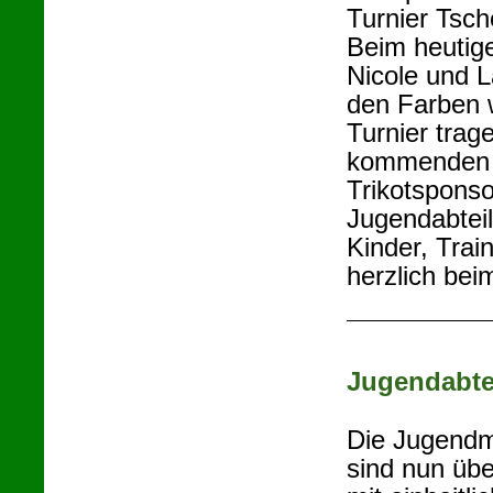
Turnier Tsch
Beim heutig
Nicole und L
den Farben 
Turnier trage
kommenden T
Trikotsponso
Jugendabtei
Kinder, Trai
herzlich bei
Jugendabte
Die Jugendm
sind nun übe