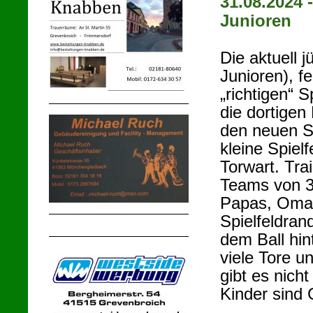
31.08.2024 
Junioren
Die aktuell 
Junioren), f
„richtigen“ 
die dortigen
den neuen S
kleine Spiel
Torwart. Tra
Teams von 3 
Papas, Omas
Spielfeldrand
dem Ball hin
viele Tore u
gibt es nich
Kinder sind 