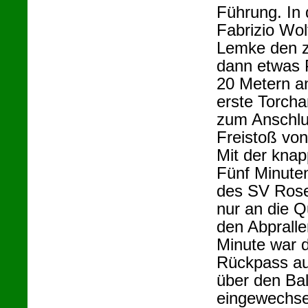
Führung. In 
Fabrizio Wol
Lemke den zw
dann etwas P
20 Metern an
erste Torcha
zum Anschlus
Freistoß von
Mit der kna
Fünf Minute
des SV Rose
nur an die Q
den Abpralle
Minute war 
Rückpass auf
über den Ball
eingewechse