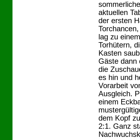
sommerliche
aktuellen Ta
der ersten H
Torchancen, 
lag zu einem
Torhütern, d
Kasten saub
Gäste dann 
die Zuschau
es hin und h
Vorarbeit v
Ausgleich. P
einem Eckbal
mustergültig
dem Kopf zur
2:1. Ganz st
Nachwuchskic