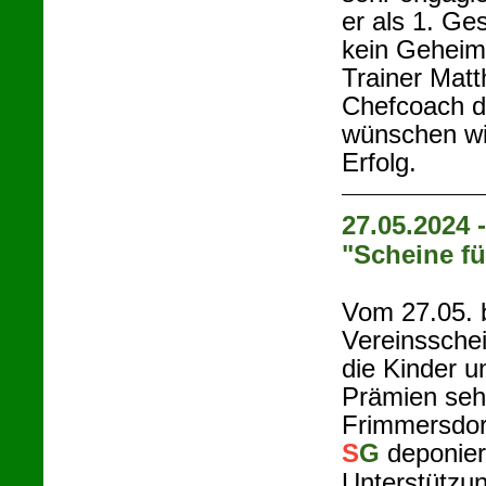
er als 1. Ges
kein Geheimn
Trainer Matt
Chefcoach d
wünschen wir
Erfolg.
27.05.2024
"Scheine fü
Vom 27.05. 
Vereinsschei
die Kinder u
Prämien seh
Frimmersdor
S
G
deponier
Unterstützun