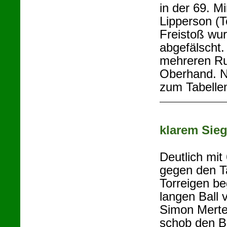
in der 69. Mi
Lipperson (T
Freistoß wu
abgefälscht.
mehreren Ru
Oberhand. N
zum Tabelle
klarem Sie
Deutlich mi
gegen den T
Torreigen be
langen Ball 
Simon Merten
schob den Ba