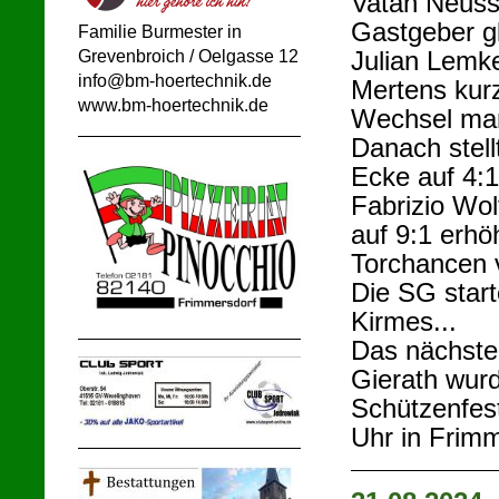
Vatan Neuss
Gastgeber gl
Familie Burmester
in
Julian Lemke
Grevenbroich / Oelgasse 12
info@bm-hoertechnik.de
Mertens kur
www.bm-hoertechnik.de
Wechsel mark
Danach stell
Ecke auf 4:1
Fabrizio Wol
auf 9:1 erhö
Torchancen 
Die SG start
Kirmes...
Das nächste
Gierath wur
Schützenfes
Uhr in Frimm