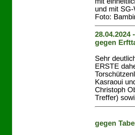
mit einheitl
und mit SG-
Foto: Bambi
28.04.2024 
gegen Erftt
Sehr deutlic
ERSTE dahei
Torschützenl
Kasraoui und
Christoph O
Treffer) sow
gegen Tabe