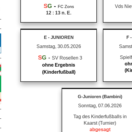
S
G
-
Vds Nie
FC Zons
12 : 13 n. E.
E - JUNIOREN
F 
Samstag, 30.05.2026
Samst
S
G
-
Spielf
SV Rosellen 3
oh
ohne Ergebnis
(Ki
(Kinderfußball)
G-Junioren (Bambini)
Sonntag, 07.06.2026
Tag des Kinderfußballs in
Kaarst (Turnier)
abgesagt