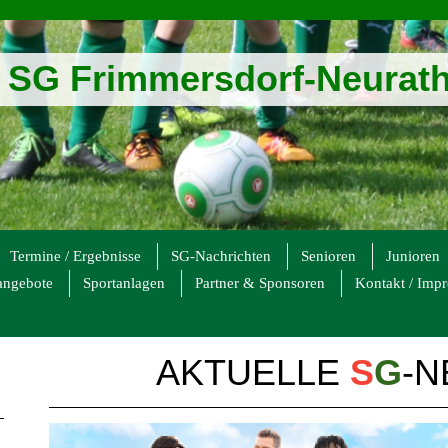
SG Frimmersdorf-Neurath 
Termine / Ergebnisse
SG-Nachrichten
Senioren
Junioren
angebote
Sportanlagen
Partner & Sponsoren
Kontakt / Imp
AKTUELLE
S
G
-