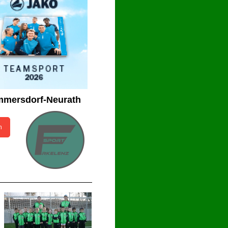
mmersdorf-Neurath
n