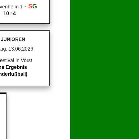
S
G
-
venheim 1
10 : 4
- JUNIOREN
ag, 13.06.2026
estival in Vorst
ne Ergebnis
nderfußball)