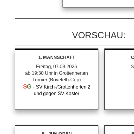
VORSCHAU:
1. MANNSCHAFT
C
Freitag, 07.08.2026
S
ab 19:30 Uhr in Grottenherten
Turnier (Boveleth-Cup)
S
G
-
SV Kirch-/Grottenherten 2
und gegen SV Kaster
E - JUNIOREN
F