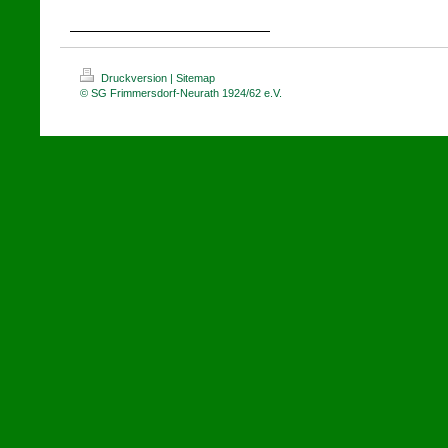
Druckversion
|
Sitemap
© SG Frimmersdorf-Neurath 1924/62 e.V.