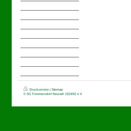
Druckversion
|
Sitemap
© SG Frimmersdorf-Neurath 1924/62 e.V.